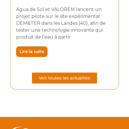
du
Le me
radie
Agua de Sol et VALOREM lancent un
une j
projet pilote sur le site expérimental
de la
DEM&TER dans les Landes (40), afin de
 pour
Cet é
tester une technologie innovante qui
acteu
produit de l’eau à partir
Lire 
Lire la suite
Voir toutes les actualités