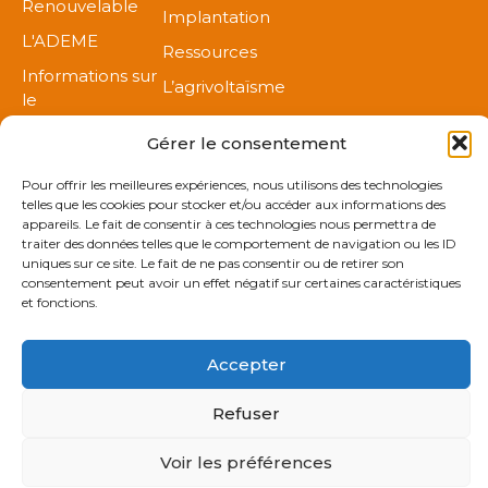
Renouvelable
Implantation
L'ADEME
Ressources
Informations sur
L’agrivoltaïsme
le
Contact
photovoltaïque
Gérer le consentement
ENERPLAN,
syndicat des
Pour offrir les meilleures expériences, nous utilisons des technologies
telles que les cookies pour stocker et/ou accéder aux informations des
professionnels
appareils. Le fait de consentir à ces technologies nous permettra de
du solaire
traiter des données telles que le comportement de navigation ou les ID
uniques sur ce site. Le fait de ne pas consentir ou de retirer son
Réseau Amorce
consentement peut avoir un effet négatif sur certaines caractéristiques
et fonctions.
Accepter
Mentions légales
Refuser
Politique de protection des données personnelles
Voir les préférences
© 2025 VALOREM. Créé par enr.agency